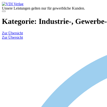
Zum
Inhalt
Unsere Leistungen gelten nur für gewerbliche Kunden.
springen
Menü
Kategorie:
Industrie-, Gewerbe
Zur Übersicht
Zur Übersicht