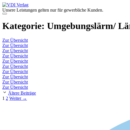
Zum
Inhalt
Unsere Leistungen gelten nur für gewerbliche Kunden.
springen
Menü
Kategorie:
Umgebungslärm/ Lä
Zur Übersicht
Zur Übersicht
Zur Übersicht
Zur Übersicht
Zur Übersicht
Zur Übersicht
Zur Übersicht
Zur Übersicht
Zur Übersicht
Zur Übersicht
Ältere Beiträge
Seite
Seite
1
2
Weiter
→