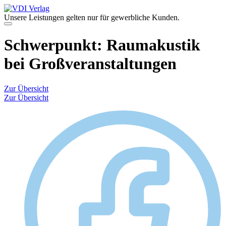
Zum
Inhalt
Unsere Leistungen gelten nur für gewerbliche Kunden.
springen
Menü
Schwerpunkt:
Raumakustik
bei Großveranstaltungen
Zur Übersicht
Zur Übersicht