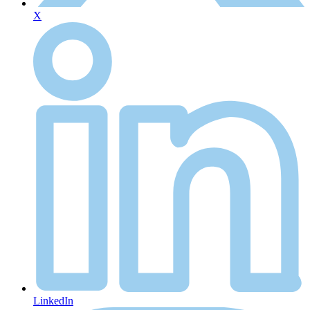
X
LinkedIn