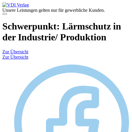
Zum
Inhalt
Unsere Leistungen gelten nur für gewerbliche Kunden.
springen
Menü
Schwerpunkt:
Lärmschutz in
der Industrie/ Produktion
Zur Übersicht
Zur Übersicht