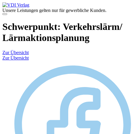
Zum
Inhalt
Unsere Leistungen gelten nur für gewerbliche Kunden.
springen
Menü
Schwerpunkt:
Verkehrslärm/
Lärmaktionsplanung
Zur Übersicht
Zur Übersicht