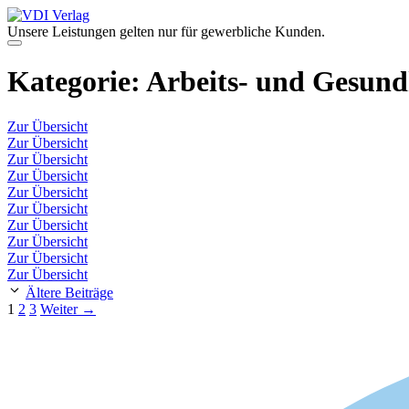
Zum
Inhalt
Unsere Leistungen gelten nur für gewerbliche Kunden.
springen
Menü
Kategorie:
Arbeits- und Gesund
Zur Übersicht
Zur Übersicht
Zur Übersicht
Zur Übersicht
Zur Übersicht
Zur Übersicht
Zur Übersicht
Zur Übersicht
Zur Übersicht
Zur Übersicht
Ältere Beiträge
Seite
Seite
Seite
1
2
3
Weiter
→