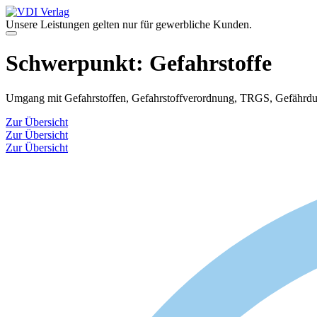
Zum
Inhalt
Unsere Leistungen gelten nur für gewerbliche Kunden.
springen
Menü
Schwerpunkt:
Gefahrstoffe
Umgang mit Gefahrstoffen, Gefahrstoffverordnung, TRGS, Gefährdu
Zur Übersicht
Zur Übersicht
Zur Übersicht