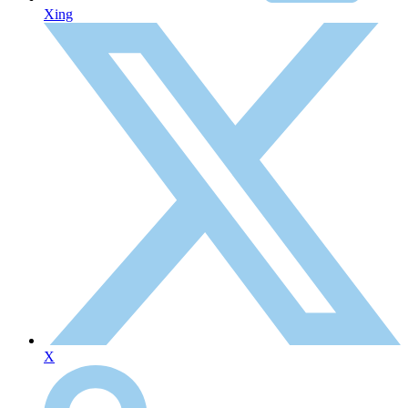
Xing
X