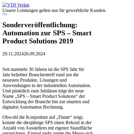
Zum
Inhalt
Unsere Leistungen gelten nur für gewerbliche Kunden.
springen
Menü
Sonderveröffentlichung:
Automation zur SPS – Smart
Product Solutions 2019
29.11.2024
26.09.2024
Seit nunmehr 30 Jahren ist die SPS Jahr für
Jahr beliebter Branchentreff rund um die
neuesten Produkte, Lösungen und
Anwendungen in der industriellen Automation.
Und pünktlich zum Jubiläum trägt der neue
Name „SPS – Smart Product Solutions“ der
Entwicklung der Branche hin zur smarten und
digitalen Automation Rechnung.
Obwohl die Konjunktur auf „Flaute“ zeigt,
konnte die diesjährige SPS einen Rekord in der
Anzahl von Ausstellern mit eigener Standfläche
verzeichnen. Einmal mehr zeigte die Messe sich