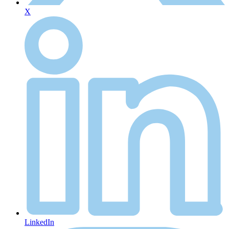
X
LinkedIn