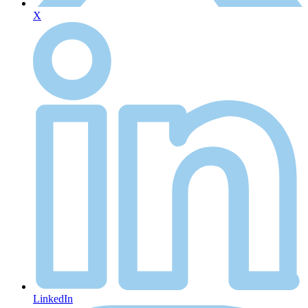
X
LinkedIn