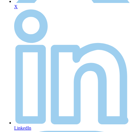
X
LinkedIn