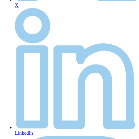
X
LinkedIn