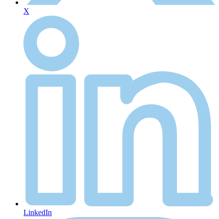
X
LinkedIn