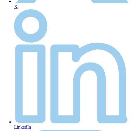
X
LinkedIn