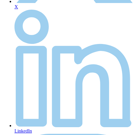
X
LinkedIn