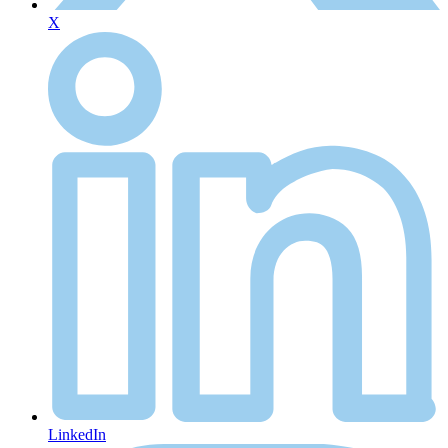
X
LinkedIn