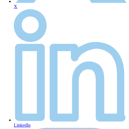
X
LinkedIn