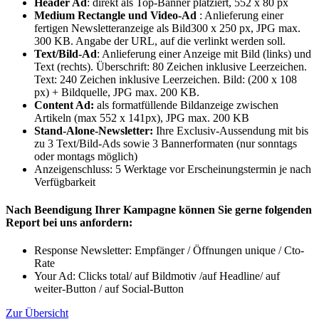
Header Ad
: direkt als Top-Banner platziert, 552 x 80 px
Medium Rectangle und Video-Ad
: Anlieferung einer
fertigen Newsletteranzeige als Bild300 x 250 px, JPG max.
300 KB. Angabe der URL, auf die verlinkt werden soll.
Text/Bild-Ad
: Anlieferung einer Anzeige mit Bild (links) und
Text (rechts). Überschrift: 80 Zeichen inklusive Leerzeichen.
Text: 240 Zeichen inklusive Leerzeichen. Bild: (200 x 108
px) + Bildquelle, JPG max. 200 KB.
Content Ad:
als formatfüllende Bildanzeige zwischen
Artikeln (max 552 x 141px), JPG max. 200 KB
Stand-Alone-Newsletter:
Ihre Exclusiv-Aussendung mit bis
zu 3 Text/Bild-Ads sowie 3 Bannerformaten (nur sonntags
oder montags möglich)
Anzeigenschluss: 5 Werktage vor Erscheinungstermin je nach
Verfügbarkeit
Nach Beendigung Ihrer Kampagne können Sie gerne folgenden
Report bei uns anfordern:
Response Newsletter: Empfänger / Öffnungen unique / Cto-
Rate
Your Ad: Clicks total/ auf Bildmotiv /auf Headline/ auf
weiter-Button / auf Social-Button
Zur Übersicht