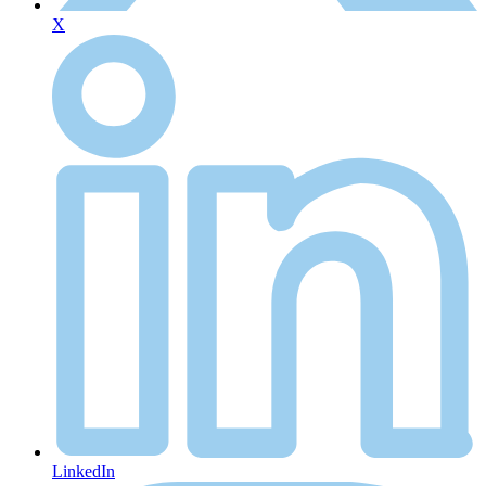
X
LinkedIn