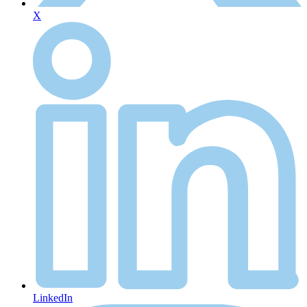
X
LinkedIn