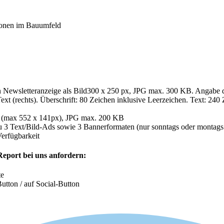
ionen im Bauumfeld
en Newsletteranzeige als Bild300 x 250 px, JPG max. 300 KB. Angabe d
Text (rechts). Überschrift: 80 Zeichen inklusive Leerzeichen. Text: 240
ln (max 552 x 141px), JPG max. 200 KB
u 3 Text/Bild-Ads sowie 3 Bannerformaten (nur sonntags oder montags
erfügbarkeit
eport bei uns anfordern:
te
Button / auf Social-Button