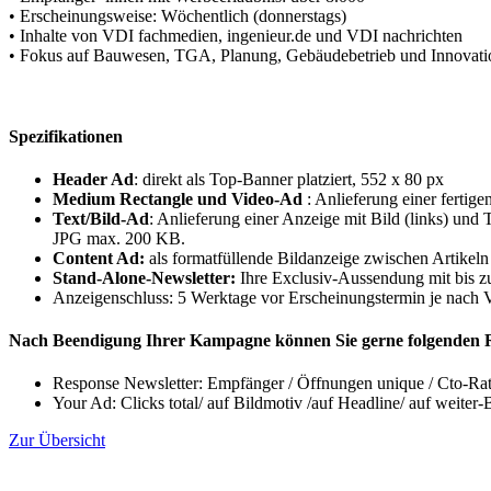
• Erscheinungsweise: Wöchentlich (donnerstags)
• Inhalte von VDI fachmedien, ingenieur.de und VDI nachrichten
• Fokus auf Bauwesen, TGA, Planung, Gebäudebetrieb und Innovat
Spezifikationen
Header Ad
: direkt als Top-Banner platziert, 552 x 80 px
Medium Rectangle und Video-Ad
: Anlieferung einer fertig
Text/Bild-Ad
: Anlieferung einer Anzeige mit Bild (links) und 
JPG max. 200 KB.
Content Ad:
als formatfüllende Bildanzeige zwischen Artike
Stand-Alone-Newsletter:
Ihre Exclusiv-Aussendung mit bis z
Anzeigenschluss: 5 Werktage vor Erscheinungstermin je nach V
Nach Beendigung Ihrer Kampagne können Sie gerne folgenden R
Response Newsletter: Empfänger / Öffnungen unique / Cto-Ra
Your Ad: Clicks total/ auf Bildmotiv /auf Headline/ auf weiter-
Zur Übersicht