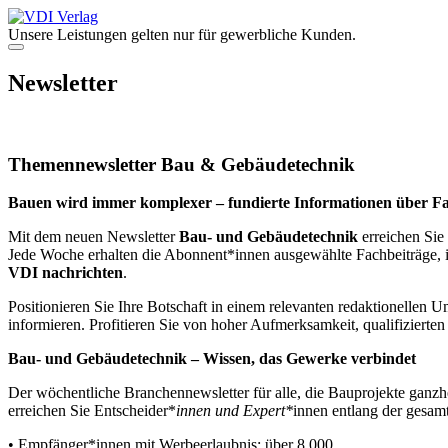
Zum
Inhalt
Unsere Leistungen gelten nur für gewerbliche Kunden.
springen
Menü
Newsletter
Themennewsletter Bau & Gebäudetechnik
Bauen wird immer komplexer – fundierte Informationen über F
Mit dem neuen Newsletter
Bau- und Gebäudetechnik
erreichen Sie
Jede Woche erhalten die Abonnent*innen ausgewählte Fachbeiträge, 
VDI nachrichten
.
Positionieren Sie Ihre Botschaft in einem relevanten redaktionellen 
informieren. Profitieren Sie von hoher Aufmerksamkeit, qualifizierte
Bau- und Gebäudetechnik – Wissen, das Gewerke verbindet
Der wöchentliche Branchennewsletter für alle, die Bauprojekte ganzh
erreichen Sie Entscheider*
innen und Expert*
innen entlang der gesam
• Empfänger*innen mit Werbeerlaubnis: über 8.000