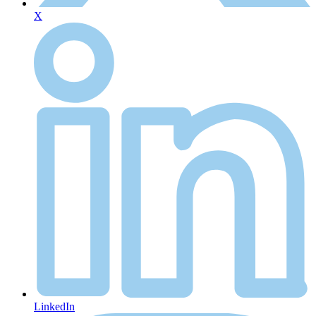
X
LinkedIn