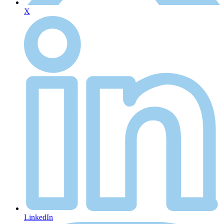
X
LinkedIn