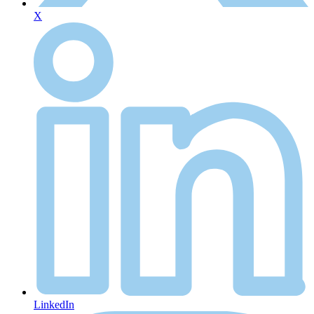
X
LinkedIn