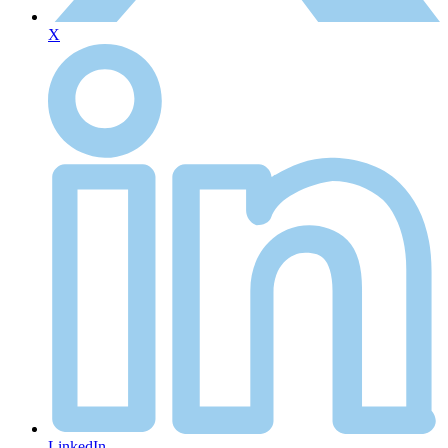
X
LinkedIn