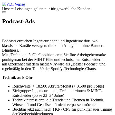
Zum
Inhalt
Unsere Leistungen gelten nur für gewerbliche Kunden.
springen
Menü
Podcast-Ads
Podcasts erreichen Ingenieurinnen und Ingenieure dort, wo
klassische Kanäle versagen: direkt im Alltag und ohne Banner-
Blindness.
Mit „Technik aufs Ohr“ positionieren Sie Ihre Arbeitgebermarke
punktgenau bei der MINT-Elite und technischen Entscheidern –
ausgezeichnet mit dem mediaV Award als „Bester Podcast“ und
regelmäßig in den Top 30 der Spotify-Technologie-Charts.
Technik aufs Ohr
Reichweite: > 18.500 Abrufe/Monat (> 3.500 pro Folge)
Zielgruppe: Ingenieur:innen, Techniker:innen & MINT-
Entscheider (55 % 23–34 Jahre)
Technikinteressierte, die Trends und Themen in Technik,
Wirtschaft und Gesellschaft nicht verpassen möchten
Buchbar jetzt auch nach TKP / CPS für punktgenaues Timing
der Werbeeinblendungen