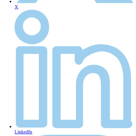
X
LinkedIn