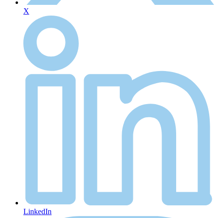
X
LinkedIn