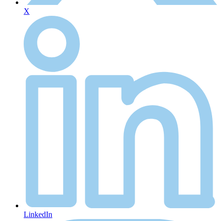
X
LinkedIn