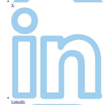
X
LinkedIn