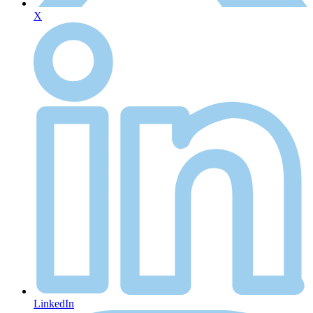
X
LinkedIn