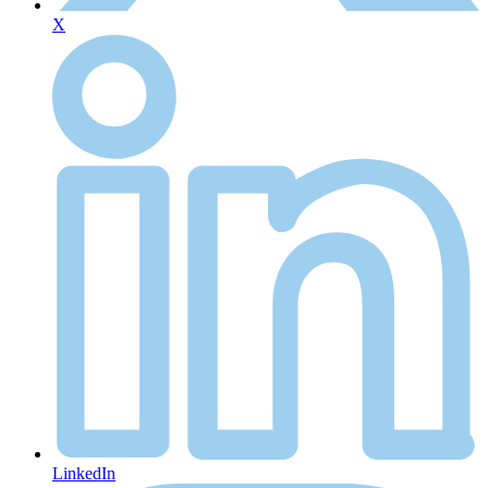
X
LinkedIn