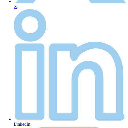
X
LinkedIn