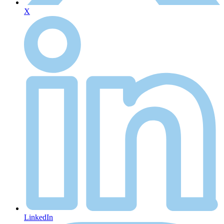
X
LinkedIn